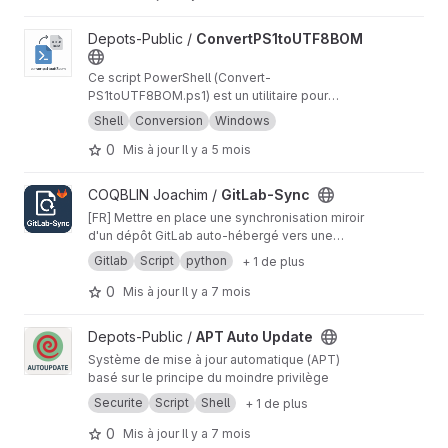
pièces jointes. L'outil supporte le traitement de
fichiers individuels ou de dossiers entiers de
Afficher le projet ConvertPS1toUTF8BOM
Depots-Public /
ConvertPS1toUTF8BOM
manière récursive. Utilisable en CLI ou via une
interface Web
Ce script PowerShell (Convert-
PS1toUTF8BOM.ps1) est un utilitaire pour
convertir des fichiers de script PowerShell
Shell
Conversion
Windows
(.ps1) en encodage UTF-8 avec BOM (Byte
0
Mis à jour
Il y a 5 mois
Order Mark). This Bash script is a utility to
convert PowerShell script files (.ps1) to UTF-8
with BOM (Byte Order Mark) encoding. This
Afficher le projet GitLab-Sync
COQBLIN Joachim /
GitLab-Sync
encoding is often required to ensure script
[FR] Mettre en place une synchronisation miroir
compatibility with certain Windows
d'un dépôt GitLab auto-hébergé vers une
environments or editors.
plateforme publique nécessite une série
Gitlab
Script
python
+ 1 de plus
d'étapes manuelles, répétitives et sujettes à
erreur. Ce script a été conçu pour automatiser
0
Mis à jour
Il y a 7 mois
entièrement ce processus. [EN] Setting up a
mirror synchronization from a self-hosted
Afficher le projet APT Auto Update
Depots-Public /
APT Auto Update
GitLab repository to a public platform requires
Système de mise à jour automatique (APT)
a series of manual, repetitive, and error-prone
basé sur le principe du moindre privilège
steps. This script was designed to fully
automate this entire process.
Securite
Script
Shell
+ 1 de plus
0
Mis à jour
Il y a 7 mois