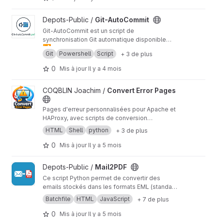
envoi d'un rapport détaillé par e-mail.
Afficher le projet Git-AutoCommit
Depots-Public /
Git-AutoCommit
Git-AutoCommit est un script de
synchronisation Git automatique disponible
🔁
pour Windows et Linux. Il surveille en temps
Sauvegardes automatiques : Maintenez
Git
Powershell
Script
+ 3 de plus
réel les modifications de dossiers configurés
plusieurs dépôts Git synchronisés en
📂
et effectue automatiquement des commits et
permanence
Dossiers de travail : Synchronisez
0
Mis à jour
Il y a 4 mois
des push, sans intervention manuelle. Ce script
automatiquement vos documents, configs ou
🏢
est particulièrement utile pour :
projets
Environnements professionnels : Surveillez
Afficher le projet Convert Error Pages
COQBLIN Joachim /
Convert Error Pages
des dossiers partagés et recevez des alertes
💻
en cas de problème
Postes non-supervisés : Fonctionne en
arrière-plan sans fenêtre de console
Pages d'erreur personnalisées pour Apache et
HAProxy, avec scripts de conversion
bidirectionnels.
HTML
Shell
python
+ 3 de plus
0
Mis à jour
Il y a 5 mois
Afficher le projet Mail2PDF
Depots-Public /
Mail2PDF
Ce script Python permet de convertir des
emails stockés dans les formats EML (standard
RFC 2822) et MSG (Microsoft Outlook) en
Batchfile
HTML
JavaScript
+ 7 de plus
documents PDF lisibles, tout en extrayant et
sauvegardant automatiquement toutes les
0
Mis à jour
Il y a 5 mois