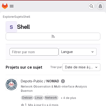
Forge logicielle - Ville de Villejuif
Page d'accueil
Passer au contenu principal
M
Explorer
Sujets
Shell
Shell
S
Langue
Projets sur ce sujet
Date de mise à jour
Trier par:
Afficher le projet NOMAD
Depots-Public /
NOMAD
N
etwork
O
bservation &
M
ulti-interface
A
nalysis
D
aemon
Sonde de qualité réseau multi-VLAN pour
Debian
Linux
Network
+ 4 de plus
Debian 13 (Trixie)
. Teste plusieurs interfaces
réseau de manière séquentielle et isolée, avec
1
Mis à jour
Il y a 4 mois