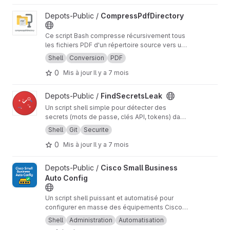
Afficher le projet CompressPdfDirectory
Depots-Public /
CompressPdfDirectory
Ce script Bash compresse récursivement tous
les fichiers PDF d'un répertoire source vers un
répertoire de destination, tout en préservant
Shell
Conversion
PDF
l'arborescence des dossiers. This Bash script
0
Mis à jour
Il y a 7 mois
recursively compresses all PDF files from a
source directory to a destination directory,
while preserving the folder structure.
Afficher le projet FindSecretsLeak
Depots-Public /
FindSecretsLeak
Un script shell simple pour détecter des
secrets (mots de passe, clés API, tokens) dans
un répertoire en se basant sur un ensemble de
Shell
Git
Securite
règles personnalisables. Ce projet s'inspire
0
Mis à jour
Il y a 7 mois
des règles de détection de l'outil Gitleaks. A
simple shell script to detect secrets
(passwords, API keys, tokens) in a directory
Afficher le projet Cisco Small Business Auto Config
Depots-Public /
Cisco Small Business
based on a set of customizable rules. This
Auto Config
project is heavily inspired by the detection
rules of the Gitleaks tool.
Un script shell puissant et automatisé pour
configurer en masse des équipements Cisco
Small Business via SSH. Gagnez du temps en
Shell
Administration
Automatisation
déployant vos configurations sur plusieurs