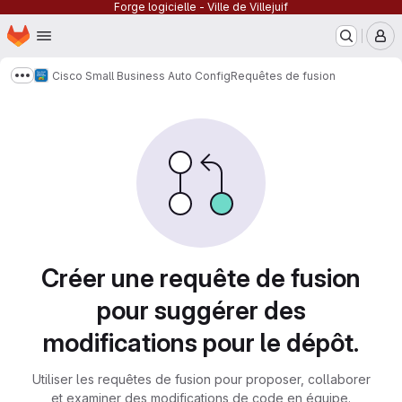
Forge logicielle - Ville de Villejuif
Page d'accueil
Passer au contenu principal
M
Cisco Small Business Auto Config
Requêtes de fusion
Afficher davantage de fils d'Ariane
Requêtes de fusion
Créer une requête de fusion
pour suggérer des
modifications pour le dépôt.
Utiliser les requêtes de fusion pour proposer, collaborer
et examiner des modifications de code en équipe.