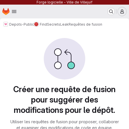
Forge logicielle - Ville de Villejuif
Page d'accueil
Passer au contenu principal
M
Depots-Public
FindSecretsLeak
Requêtes de fusion
Requêtes de fusion
Créer une requête de fusion
pour suggérer des
modifications pour le dépôt.
Utiliser les requêtes de fusion pour proposer, collaborer
et examiner des modifications de code en équipe.