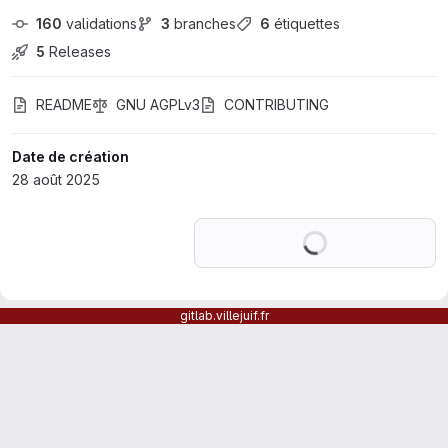
160
 validations
3
 branches
6
 étiquettes
5
 Releases
README
GNU AGPLv3
CONTRIBUTING
Date de création
28 août 2025
Chargement en co
gitlab.villejuif.fr