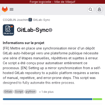
Forge logicielle - Ville de Villejuif
Page d'accueil
Passer au contenu principal
M
COQBLIN Joachim
GitLab-Sync
GitLab-Sync
Informations sur le projet
[FR] Mettre en place une synchronisation miroir d'un dépôt
GitLab auto-hébergé vers une plateforme publique nécessite
une série d'étapes manuelles, répétitives et sujettes à erreur.
Ce script a été conçu pour automatiser entièrement ce
processus. [EN] Setting up a mirror synchronization from a self-
hosted GitLab repository to a public platform requires a series
of manual, repetitive, and error-prone steps. This script was
designed to fully automate this entire process.
Gitlab
Script
python
+ 1 de plus