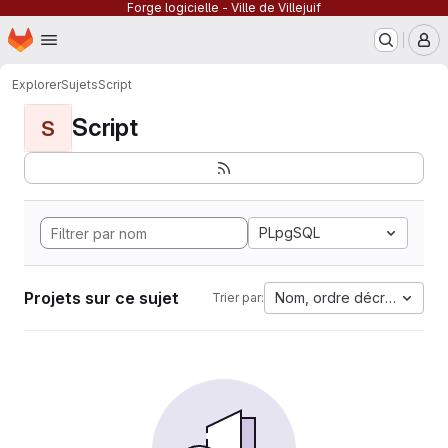
Forge logicielle - Ville de Villejuif
Page d'accueil
Passer au contenu principal
M
Explorer
Sujets
Script
Script
S
PLpgSQL
Projets sur ce sujet
Nom, ordre décroissant
Trier par: