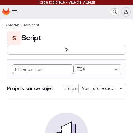
Forge logicielle - Ville de Villejuif
Page d'accueil
Passer au contenu principal
M
Explorer
Sujets
Script
Script
S
TSX
Projets sur ce sujet
Nom, ordre décroissant
Trier par: