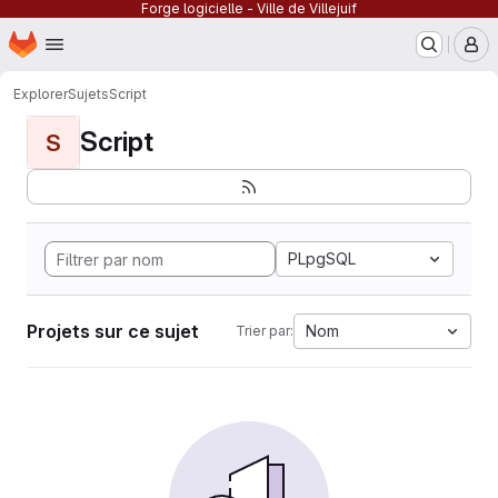
Forge logicielle - Ville de Villejuif
Page d'accueil
Passer au contenu principal
M
Explorer
Sujets
Script
Script
S
PLpgSQL
Projets sur ce sujet
Nom
Trier par: