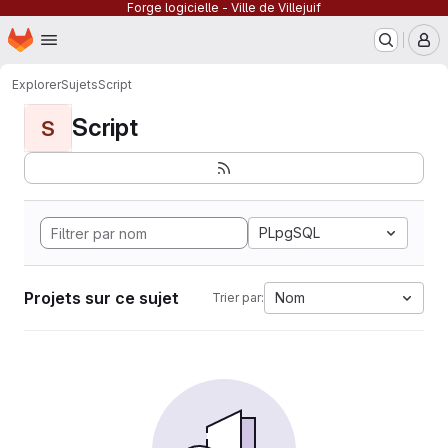
Forge logicielle - Ville de Villejuif
Page d'accueil
Passer au contenu principal
M
Explorer
Sujets
Script
Script
S
PLpgSQL
Projets sur ce sujet
Nom
Trier par: