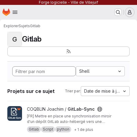
Forge logicielle - Ville de Villejuif
Page d'accueil
Passer au contenu principal
M
Explorer
Sujets
Gitlab
Gitlab
G
Shell
Projets sur ce sujet
Date de mise à jour
Trier par:
Afficher le projet GitLab-Sync
COQBLIN Joachim /
GitLab-Sync
[FR] Mettre en place une synchronisation miroir
d'un dépôt GitLab auto-hébergé vers une
plateforme publique nécessite une série
Gitlab
Script
python
+ 1 de plus
d'étapes manuelles, répétitives et sujettes à