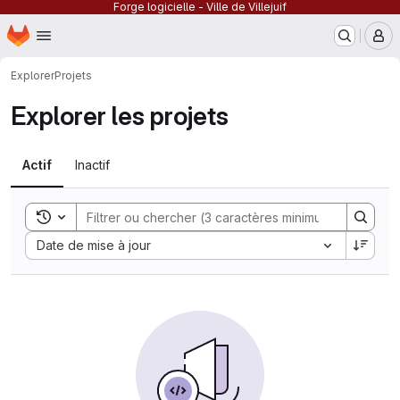
Forge logicielle - Ville de Villejuif
Page d'accueil
Passer au contenu principal
M
Explorer
Projets
Explorer les projets
Actif
Inactif
Toggle search history
Sort by:
Date de mise à jour