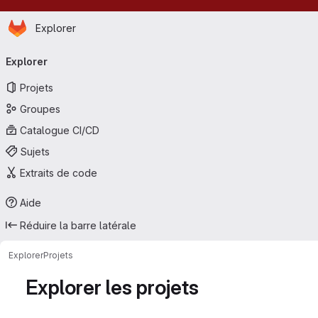
Page d'accueil
Passer au contenu principal
Explorer
Navigation principale
Explorer
Projets
Groupes
Catalogue CI/CD
Sujets
Extraits de code
Aide
Réduire la barre latérale
Explorer
Projets
Explorer les projets