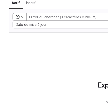
Actif
Inactif
Toggle search history
Sort by:
Date de mise à jour
Exp
P