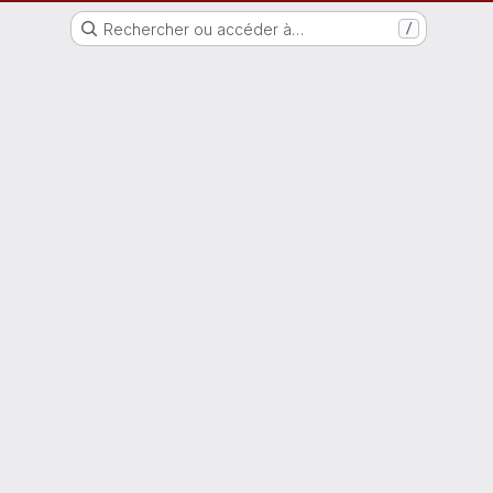
Forge logicielle - Ville de Villejuif
Rechercher ou accéder à…
/