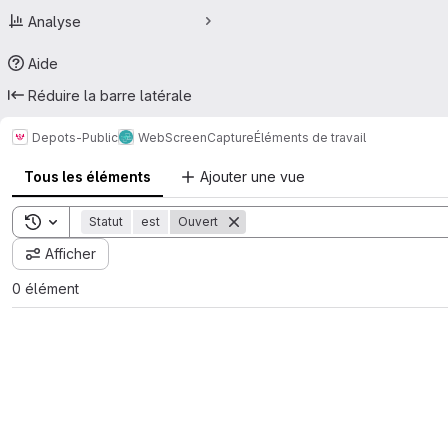
Analyse
Aide
Réduire la barre latérale
Depots-Public
WebScreenCapture
Éléments de travail
Tous les éléments
Ajouter une vue
Toggle search history
Statut
est
Ouvert
Afficher
0 élément