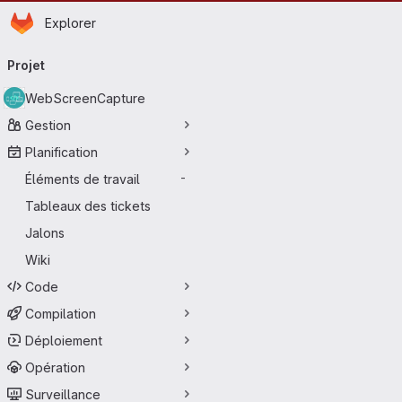
Page d'accueil
Passer au contenu principal
Explorer
Navigation principale
Projet
WebScreenCapture
Gestion
Planification
Éléments de travail
-
Tableaux des tickets
Jalons
Wiki
Code
Compilation
Déploiement
Opération
Surveillance