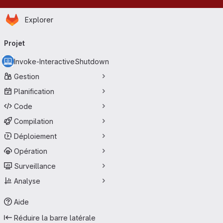
Page d'accueil
Passer au contenu principal
Explorer
Navigation principale
Projet
Invoke-InteractiveShutdown
Gestion
Planification
Code
Compilation
Déploiement
Opération
Surveillance
Analyse
Aide
Réduire la barre latérale