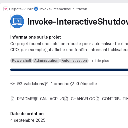
Depots-Public
Invoke-InteractiveShutdown
Invoke-InteractiveShutd
Informations sur le projet
Ce projet fournit une solution robuste pour automatiser l'ext
GPO, par exemple), il affiche une fenêtre informant l'utilisateu
Powershell
Administration
Automatisation
+ 1 de plus
92
 validations
1
 branche
0
 étiquette
README
GNU AGPLv3
CHANGELOG
CONTRIBUTI
Date de création
4 septembre 2025