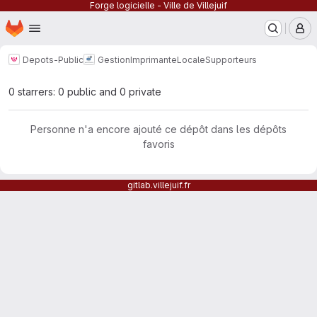
Forge logicielle - Ville de Villejuif
Page d'accueil
Passer au contenu principal
M
Depots-Public
GestionImprimanteLocale
Supporteurs
0 starrers: 0 public and 0 private
Personne n'a encore ajouté ce dépôt dans les dépôts
favoris
gitlab.villejuif.fr