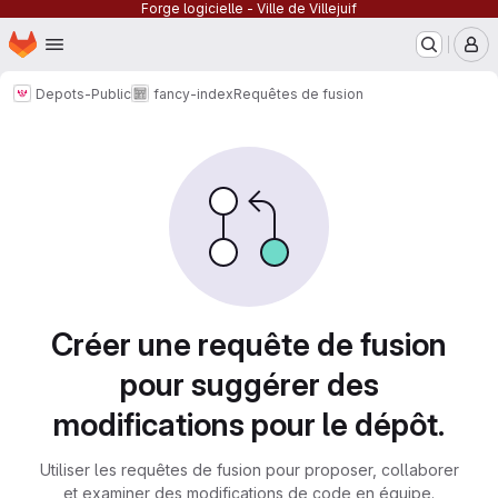
Forge logicielle - Ville de Villejuif
Page d'accueil
Passer au contenu principal
M
Depots-Public
fancy-index
Requêtes de fusion
Requêtes de fusion
Créer une requête de fusion
pour suggérer des
modifications pour le dépôt.
Utiliser les requêtes de fusion pour proposer, collaborer
et examiner des modifications de code en équipe.