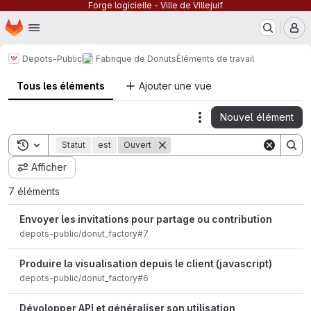
Forge logicielle - Ville de Villejuif
Page d'accueil
Passer au contenu principal
M
Depots-Public
Fabrique de Donuts
Éléments de travail
Tous les éléments
Ajouter une vue
Nouvel élément
Actions
Toggle search history
Statut
est
Ouvert
Afficher
7 éléments
Envoyer les invitations pour partage ou contribution
depots-public/donut_factory#7
Produire la visualisation depuis le client (javascript)
depots-public/donut_factory#6
Dévolopper API et généraliser son utilisation