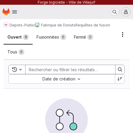
Forge logicielle - Ville de Villejuif
Page d'accueil
Passer au contenu principal
M
Depots-Public
Fabrique de Donuts
Requêtes de fusion
Requêtes de fusion
Acti
Ouvert
Fusionnées
Fermé
0
6
0
Tous
6
Toggle search history
Sort by:
Date de création