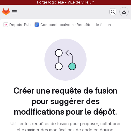
Forge logicielle - Ville de Villejuif
Page d'accueil
Passer au contenu principal
M
Depots-Public
CompareLocalAdmin
Requêtes de fusion
Requêtes de fusion
Créer une requête de fusion
pour suggérer des
modifications pour le dépôt.
Utiliser les requêtes de fusion pour proposer, collaborer
et examiner des modifications de code en équipe.